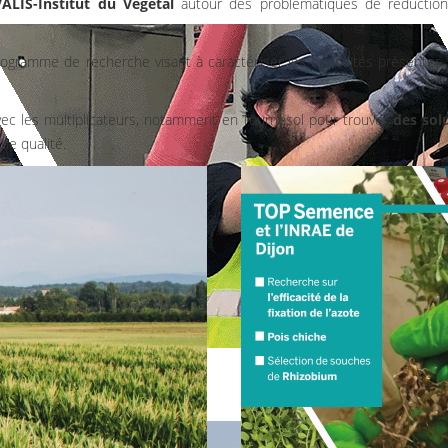
ALIS-Institut du Végétal
autour des problématiques de réduction
gramme de recherche visant à caractériser les nodosités présentes s
avec les multiplicateurs, notamment en Tournesol pour trouver
des sol
e qualité.