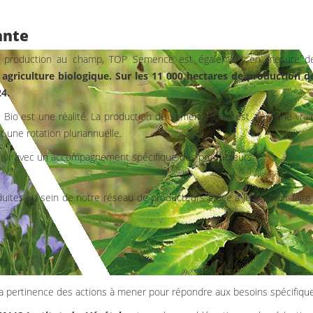
ante
de production au champ, TOP Semence est également en mesure d
agriculture biologique. Sur les 11 000 hectares de production d
4.
s Bio est une réalité. La production de semences Bio est ainsi une vrai
 une rotation pluriannuelle.
 venir avec un accompagnement spécifique des producteurs.
uites au sein de notre réseau de producteurs grâce à leur savoir-faire 
la pertinence des actions à mener pour répondre aux besoins spécifiques 