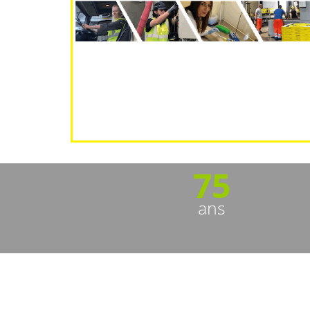
75
ans