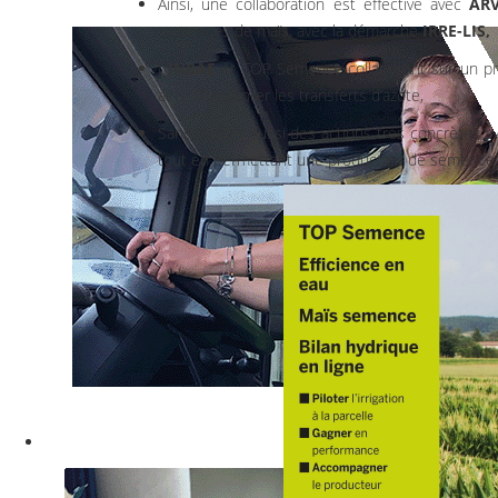
Ainsi, une collaboration est effective avec
ARV
semences de maïs, avec la démarche
IRRE-LIS,
L’
INRAE
et TOP Semence collaborent sur un pro
ainsi d’améliorer les transferts d’azote,
Sans oublier aussi des actions très concrètes 
tout en permettant une production de semence d