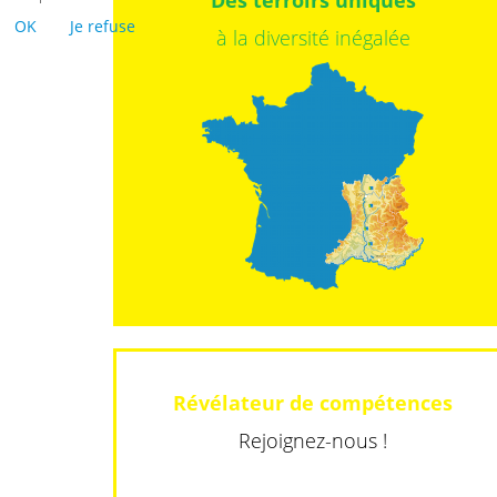
Des terroirs uniques
OK
Je refuse
à la diversité inégalée
Révélateur de compétences
Rejoignez-nous !