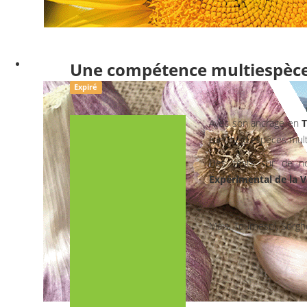
Une compétence multiespèc
Expiré
Avec son ancrage en
T
gamme d’espèces multi
Des tests sur de n
Expérimental de la 
Maïs, Tournesol, Sorgho,