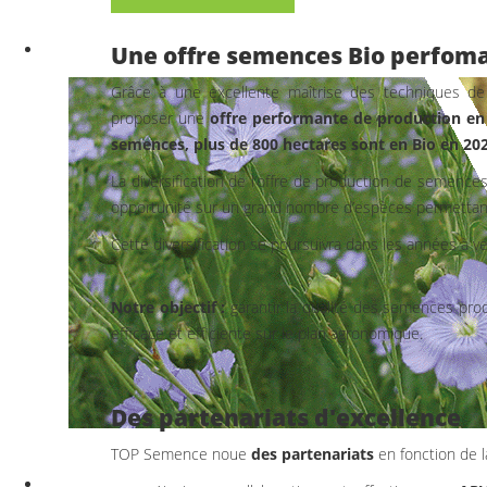
Une offre semences Bio perfom
Grâce à une excellente maîtrise des techniques 
proposer une
offre performante de production en 
semences, plus de 800 hectares sont en Bio en 202
La diversification de l’offre de production de semence
opportunité sur un grand nombre d’espèces permettant
Cette diversification se poursuivra dans les années à
Notre objectif :
garantir la qualité des semences prod
efficace et efficiente sur le plan agronomique.
Des partenariats d'excellence
TOP Semence noue
des partenariats
en fonction de 