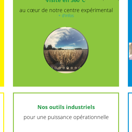
Visite en 360°C
au cœur de notre
centre expérimental
+ d'infos
Nos outils industriels
pour une puissance opérationnelle