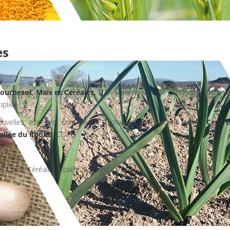
es
ournesol, Maïs et Céréales,
TOP Semence élargit continuellement sa
pliées.
ouvelles espèces sont réalisés chaque année dans notre
Centre
Vallée du Rhône
(CEVR).
 Colza, Céréales à paille, Soja, etc.