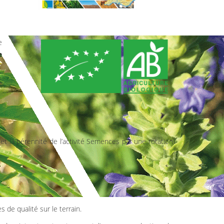
e
e
e
et la pérennité de l’activité Semences par une rotation
de qualité sur le terrain.