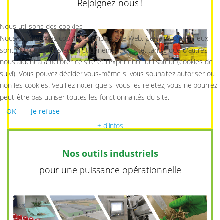
Rejoignez-nous !
Nous utilisons des cookies
Nous utilisons des cookies sur notre site Web. Certains d'entre eux
sont indispensables au fonctionnement du site, tandis que d'autres
nous aident à améliorer ce site et l'expérience utilisateur (cookies de
suivi). Vous pouvez décider vous-même si vous souhaitez autoriser ou
non les cookies. Veuillez noter que si vous les rejetez, vous ne pourrez
peut-être pas utiliser toutes les fonctionnalités du site.
OK
Je refuse
+ d'infos
Nos outils industriels
pour une puissance opérationnelle