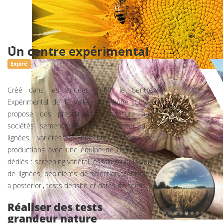
Un centre expérimental
Expiré
Créé dans les années 1980, le Centre
Expérimental de la Vallée du Rhône (CEVR)
propose des prestations sur-mesure aux
sociétés semencières afin de tester des
lignées, variétés et différents modes de
productions avec une équipe de techniciens
dédiés : screening variétal, essais multi-locaux
de lignées, pépinières de sélection, contrôles
a posteriori, tests densité et dates de semis...
Réaliser des tests
grandeur nature