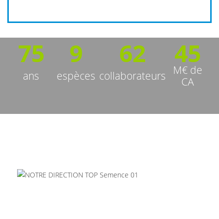
75
9
62
45
M€ de
ans
espèces
collaborateurs
CA