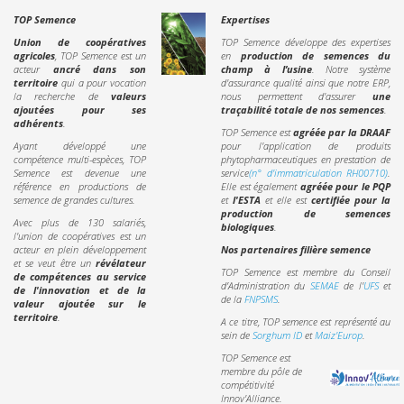
TOP Semence
Expertises
Union de coopératives
TOP Semence développe des expertises
agricoles
, TOP Semence est un
en
production de semences du
acteur
ancré dans son
champ à l’usine
. Notre système
territoire
qui a pour vocation
d'assurance qualité ainsi que notre ERP,
la recherche de
valeurs
nous permettent d'assurer
une
ajoutées pour ses
traçabilité totale de nos semences
.
adhérents
.
TOP Semence est
agréée par la DRAAF
Ayant développé une
pour l'application de produits
compétence multi-espèces, TOP
phytopharmaceutiques en prestation de
Semence est devenue une
service
(n° d'immatriculation RH00710)
.
référence en productions de
Elle est également
agréée pour le PQP
semence de grandes cultures.
et
l'ESTA
et elle est
certifiée pour la
production de semences
Avec plus de 130 salariés,
biologiques
.
l'union de coopératives est un
acteur en plein développement
Nos partenaires filière semence
et se veut être un
révélateur
TOP Semence est membre du Conseil
de compétences au service
d’Administration du
SEMAE
de l'
UFS
et
de l'innovation et de la
de la
FNPSMS
.
valeur ajoutée sur le
territoire
.
A ce titre, TOP semence est représenté au
sein de
Sorghum ID
et
Maiz'Europ
.
TOP Semence est
membre du pôle de
compétitivité
Innov'Alliance.